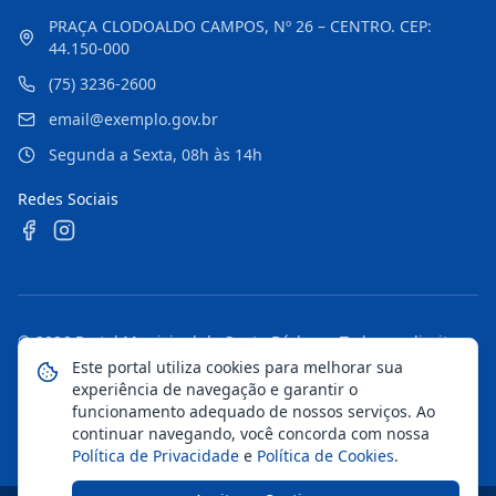
PRAÇA CLODOALDO CAMPOS, Nº 26 – CENTRO. CEP:
44.150-000
(75) 3236-2600
email@exemplo.gov.br
Segunda a Sexta, 08h às 14h
Redes Sociais
©
2026
Portal Municipal de Santa Bárbara
. Todos os direitos
reservados.
Este portal utiliza cookies para melhorar sua
experiência de navegação e garantir o
Mapa do Site
Notícias
Transparência
funcionamento adequado de nossos serviços. Ao
continuar navegando, você concorda com nossa
Política de Privacidade
e
Política de Cookies
.