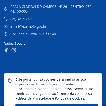
PRAÇA CLODOALDO CAMPOS, Nº 26 – CENTRO. CEP:
44.150-000
(75) 3236-2600
email@exemplo.gov.br
Segunda a Sexta, 08h às 14h
Redes Sociais
©
2026
Portal Municipal de Santa Bárbara
. Todos os direitos
reservados.
Este portal utiliza cookies para melhorar sua
experiência de navegação e garantir o
Mapa do Site
Notícias
Transparência
funcionamento adequado de nossos serviços. Ao
continuar navegando, você concorda com nossa
Política de Privacidade
e
Política de Cookies
.