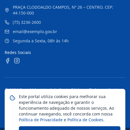
PRAÇA CLODOALDO CAMPOS, Nº 26 – CENTRO. CEP:
44.150-000
(75) 3236-2600
email@exemplo.gov.br
Segunda a Sexta, 08h às 14h
Redes Sociais
©
2026
Portal Municipal de Santa Bárbara
. Todos os direitos
reservados.
Este portal utiliza cookies para melhorar sua
experiência de navegação e garantir o
Mapa do Site
Notícias
Transparência
funcionamento adequado de nossos serviços. Ao
continuar navegando, você concorda com nossa
Política de Privacidade
e
Política de Cookies
.