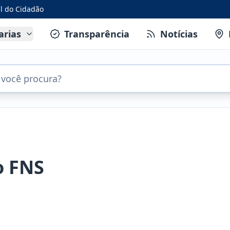
al do Cidadão
arias
Transparência
Notícias
o FNS