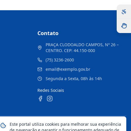
Contato
PRAÇA CLODOALDO CAMPOS, Nº 26 –
CENTRO. CEP: 44.150-000
(75) 3236-2600
email@exemplo.gov.br
Segunda a Sexta, 08h às 14h
Redes Sociais
Este portal utiliza cookies para melhorar sua experiência
Mapa do Site
Notícias
Transparência
de navegação e garantir o funcionamento adequado de