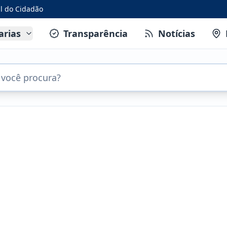
al do Cidadão
arias
Transparência
Notícias