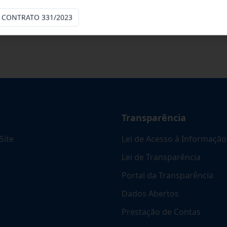
cinas mecânicas especializada para pres
...
O CONTRATO 331/2023
Transparência
Site
Lei de Acesso à Informação
Lei de Transparência
Portal da Transparência
Dados Abertos
Prestação de Contas