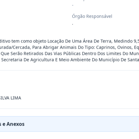
-
esente contrato a Aquisição De Kit Lúd
...
Órgão Responsável
.
o De Serviços De Artistas Locais: Art
...
itivo tem como objeto Locação De Uma Área De Terra, Medindo 9,5
urada/Cercada, Para Abrigar Animais Do Tipo: Caprinos, Ovinos, Eq
 Que Serão Retirados Das Vias Públicas Dentro Dos Limites Do Mun
RESA ESPECIALIZADA PARA FORNECIMENTO E IMP
...
 Secretaria De Agricultura E Meio Ambiente Do Município De Sant
cinas mecânicas especializada para pres
...
cinas mecânicas especializada para pres
ILVA LIMA
...
cinas mecânicas especializada para pres
...
 e Anexos