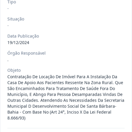
Tipo
120/2026
CONTRATAÇÃO DE EMPRESA
-
ESPECIALIZADA PARA FORNECIMENTO
Outros
Situação
E IMP
...
-
Data
:
07/08/2026
Ver detalhes
Situação
:
Concluído
Data Publicação
19/12/2024
Órgão Responsável
135/2026
Credenciamento de oficinas
.
mecânicas especializada para pres
...
Prestação
Objeto
de
Serviços
Contratação De Locação De Imóvel Para A Instalação Da
Casa De Apoio Aos Pacientes Ressente Na Zona Rural. Que
Data
:
07/08/2026
Ver detalhes
Situação
:
Concluído
São Encaminhados Para Tratamento De Saúde Fora Do
Município, E Abngo Para Pessoa Desamparadas Vindas De
Outras Cidades. Atendendo As Necessidades Da Secretaria
Municipal D Desenvolvimento Social De Santa Bárbara-
Bahia - Com Base No (Art 24°, Inciso X Da Lei Federal
133/2026
Credenciamento de oficinas
8.666/93)
mecânicas especializada para pres
...
Prestação
de
Serviços