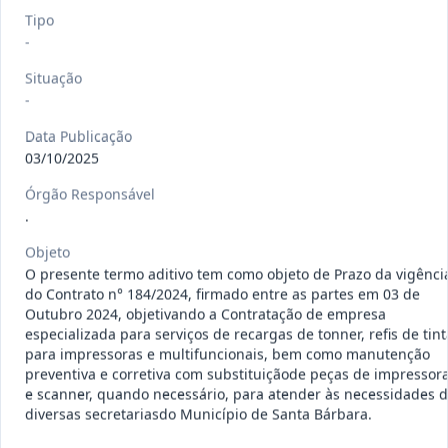
120/2026
CONTRATAÇÃO DE EMPRESA
Tipo
-
ESPECIALIZADA PARA FORNECIMENTO
Outros
E IMP
...
Situação
-
Data
:
07/08/2026
Ver detalhes
Situação
:
Concluído
Data Publicação
03/10/2025
Órgão Responsável
135/2026
Credenciamento de oficinas
.
mecânicas especializada para pres
...
Prestação
de
Objeto
Serviços
O presente termo aditivo tem como objeto de Prazo da vigênci
Data
:
07/08/2026
do Contrato n° 184/2024, firmado entre as partes em 03 de
Ver detalhes
Situação
:
Concluído
Outubro 2024, objetivando a Contratação de empresa
especializada para serviços de recargas de tonner, refis de tint
para impressoras e multifuncionais, bem como manutenção
preventiva e corretiva com substituiçãode peças de impressor
133/2026
Credenciamento de oficinas
e scanner, quando necessário, para atender às necessidades 
mecânicas especializada para pres
...
diversas secretariasdo Município de Santa Bárbara.
Prestação
de
Serviços