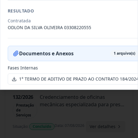
Data
:
07/08/2026
Ver detalhes
RESULTADO
Situação
:
Concluído
Contratada
ODLON DA SILVA OLIVEIRA 03308220555
134/2026
Credenciamento de oficinas
mecânicas especializada para pres
...
Prestação
de
Documentos e Anexos
1
arquivo(s)
Serviços
Fases Internas
Data
:
07/08/2026
Ver detalhes
Situação
:
Concluído
1° TERMO DE ADITIVO DE PRAZO AO CONTRATO 184/2024
132/2026
Credenciamento de oficinas
mecânicas especializada para pres
...
Prestação
de
Serviços
Data
:
07/08/2026
Ver detalhes
Situação
:
Concluído