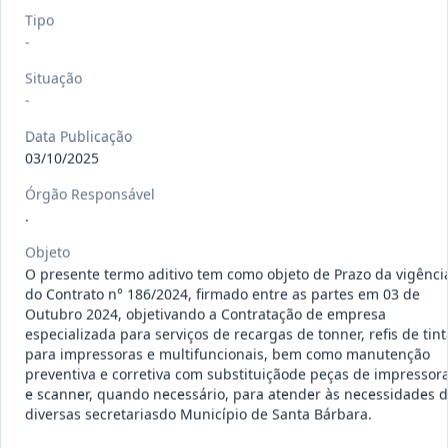
120/2026
CONTRATAÇÃO DE EMPRESA
Tipo
-
ESPECIALIZADA PARA FORNECIMENTO
Outros
E IMP
...
Situação
-
Data
:
07/08/2026
Ver detalhes
Situação
:
Concluído
Data Publicação
03/10/2025
Órgão Responsável
135/2026
Credenciamento de oficinas
.
mecânicas especializada para pres
...
Prestação
de
Objeto
Serviços
O presente termo aditivo tem como objeto de Prazo da vigênci
Data
:
07/08/2026
do Contrato n° 186/2024, firmado entre as partes em 03 de
Ver detalhes
Situação
:
Concluído
Outubro 2024, objetivando a Contratação de empresa
especializada para serviços de recargas de tonner, refis de tint
para impressoras e multifuncionais, bem como manutenção
preventiva e corretiva com substituiçãode peças de impressor
133/2026
Credenciamento de oficinas
e scanner, quando necessário, para atender às necessidades 
mecânicas especializada para pres
...
diversas secretariasdo Município de Santa Bárbara.
Prestação
de
Serviços