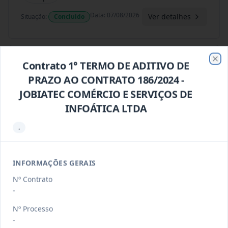
Data
:
07/08/2026
Ver detalhes
Situação
:
Concluído
123/2023
Constitui objeto do presente contrato
Contrato 1° TERMO DE ADITIVO DE
Clo
a Aquisição De Kit Lúd
...
Outros
PRAZO AO CONTRATO 186/2024 -
JOBIATEC COMÉRCIO E SERVIÇOS DE
Data
:
07/08/2026
Ver detalhes
Situação
:
Concluído
INFOÁTICA LTDA
.
121/2026
Contratação De Prestação De
Serviços De Artistas Locais: Art
...
Prestação
INFORMAÇÕES GERAIS
de
Serviços
Nº Contrato
-
Data
:
07/08/2026
Ver detalhes
Situação
:
Concluído
Nº Processo
-