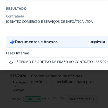
Data
:
07/08/2026
Ver detalhes
RESULTADO
Situação
:
Concluído
Contratada
JOBIATEC COMÉRCIO E SERVIÇOS DE INFOÁTICA LTDA
134/2026
Credenciamento de oficinas
mecânicas especializada para pres
...
Prestação
de
Documentos e Anexos
1
arquivo(s)
Serviços
Fases Internas
Data
:
07/08/2026
Ver detalhes
Situação
:
Concluído
1° TERMO DE ADITIVO DE PRAZO AO CONTRATO 186/202
132/2026
Credenciamento de oficinas
mecânicas especializada para pres
...
Prestação
de
Serviços
Data
:
07/08/2026
Ver detalhes
Situação
:
Concluído