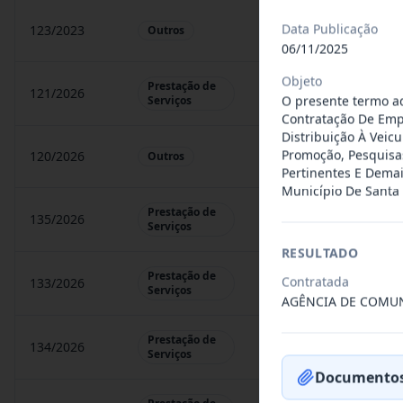
Data Publicação
123/2023
Constitui objeto do pr
Outros
06/11/2025
Objeto
Prestação de
121/2026
Contratação De Prestaçã
O presente termo ad
Serviços
Contratação De Empr
Distribuição À Veic
Promoção, Pesquisas
120/2026
CONTRATAÇÃO DE EMP
Outros
Pertinentes E Dema
Município De Santa 
Prestação de
135/2026
Credenciamento de ofi
Serviços
RESULTADO
Prestação de
Contratada
133/2026
Credenciamento de ofi
Serviços
AGÊNCIA DE COMU
Prestação de
134/2026
Credenciamento de ofi
Serviços
Documentos