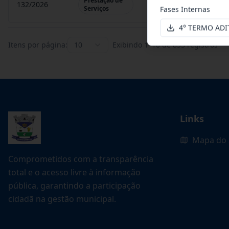
Prestação de
132/2026
Credenciamento de ofi
Serviços
Fases Internas
4° TERMO ADI
Itens por página:
10
Exibindo
1
–
10
de
853
registros
Links
Mapa do 
Comprometidos com a transparência
total e o acesso livre à informação
pública, garantindo a participação
cidadã na gestão municipal.