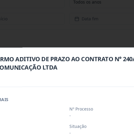
Todos os anos
ício
Data fim
TERMO ADITIVO DE PRAZO AO CONTRATO N° 240/
COMUNICAÇÃO LTDA
o De Serviços De Artistas Locais: Art
...
RAIS
o De Serviços De Artistas Locais: Art
...
Nº Processo
-
TRATAÇAO DE EMPRESAS PERTINENTES AO RAMO D
...
Situação
-