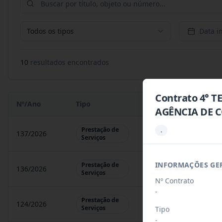
Todos os tipos
Data in
10
resultado
s
encontrado
s
Contrato 4° 
Nº/Ano
Tipo
Objeto
AGÊNCIA DE 
Prestação de
.
137/2026
Contratação De Prestaçã
Serviços
INFORMAÇÕES GE
Prestação de
136/2026
Contratação De Prestaçã
Serviços
Nº Contrato
-
Prestação de
124/2026
CREDENCIAMENTO/CON
Serviços
Tipo
-