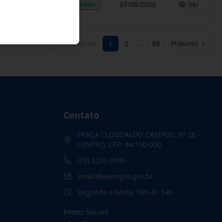
07/08/2026
Ver
Concluído
Anterior
1
2
…
86
Próximo
Contato
PRAÇA CLODOALDO CAMPOS, Nº 26 –
CENTRO. CEP: 44.150-000
(75) 3236-2600
email@exemplo.gov.br
Segunda a Sexta, 08h às 14h
Redes Sociais