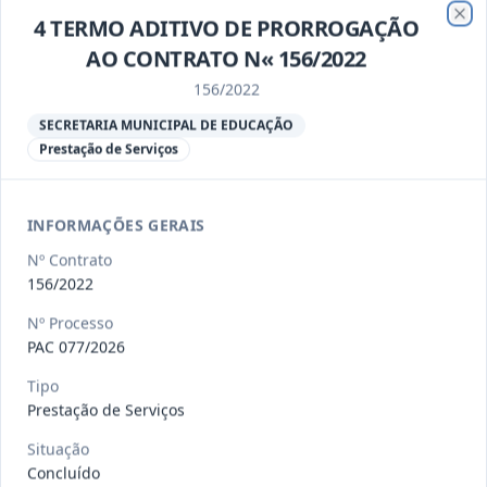
4 TERMO ADITIVO DE PRORROGAÇÃO
011/2026
A presente Ata tem por objeto o
Clo
AO CONTRATO N« 156/2022
Registro de preços para poss
...
Outros
156/2022
Data
:
06/08/2026
Ver detalhes
Situação
:
Concluído
SECRETARIA MUNICIPAL DE EDUCAÇÃO
Prestação de Serviços
010/2026
A presente Ata tem por objeto o
INFORMAÇÕES GERAIS
Registro de preços para poss
...
Outros
Nº Contrato
Data
:
06/08/2026
Ver detalhes
Situação
:
Concluído
156/2022
Nº Processo
PAC 077/2026
008/2026
A presente Ata tem por objeto o
Tipo
Registro de preços para poss
...
Outros
Prestação de Serviços
Data
:
06/08/2026
Ver detalhes
Situação
:
Concluído
Situação
Concluído