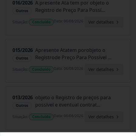
016/2026
A presente Ata tem por objeto o
Registro de Preço Para Possí
...
Outros
Data
:
06/08/2026
Ver detalhes
Situação
:
Concluído
015/2026
Apresente Atatem porobjeto o
Registrode Preço Para Possível
...
Outros
Data
:
06/08/2026
Ver detalhes
Situação
:
Concluído
013/2026
objeto o Registro de preços para
possível e eventual contrat
...
Outros
Data
:
06/08/2026
Ver detalhes
Situação
:
Concluído