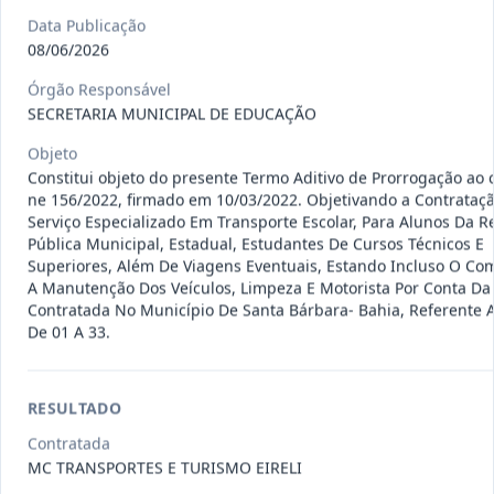
Data Publicação
08/06/2026
009/2026
Registro de preços para possível e
eventual contratação de e
...
Outros
Órgão Responsável
SECRETARIA MUNICIPAL DE EDUCAÇÃO
Data
:
06/08/2026
Ver detalhes
Situação
:
Concluído
Objeto
Constitui objeto do presente Termo Aditivo de Prorrogação ao 
ne 156/2022, firmado em 10/03/2022. Objetivando a Contrataç
Serviço Especializado Em Transporte Escolar, Para Alunos Da R
014/2026
A presente Ata tem por objeto o
Pública Municipal, Estadual, Estudantes De Cursos Técnicos E
Registro de preços para even
...
-
Superiores, Além De Viagens Eventuais, Estando Incluso O Com
A Manutenção Dos Veículos, Limpeza E Motorista Por Conta Da
Data
:
06/08/2026
Ver detalhes
Situação
:
Concluído
Contratada No Município De Santa Bárbara- Bahia, Referente A
De 01 A 33.
012/2026
presente Ata tem por objeto o
RESULTADO
Registro de preços para eventu
...
Prestação
Contratada
de
Serviços
MC TRANSPORTES E TURISMO EIRELI