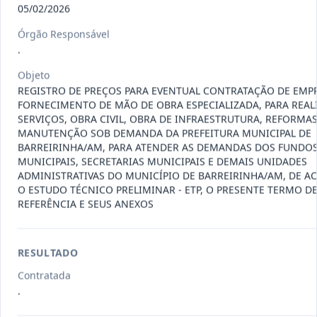
05/02/2026
009/2026
Registro de preços para possível e
Órgão Responsável
.
eventual contratação de e
...
Outros
Objeto
Data
:
06/08/2026
Ver detalhes
Situação
:
Concluído
REGISTRO DE PREÇOS PARA EVENTUAL CONTRATAÇÃO DE EMP
FORNECIMENTO DE MÃO DE OBRA ESPECIALIZADA, PARA REAL
SERVIÇOS, OBRA CIVIL, OBRA DE INFRAESTRUTURA, REFORMAS
MANUTENÇÃO SOB DEMANDA DA PREFEITURA MUNICIPAL DE
014/2026
A presente Ata tem por objeto o
BARREIRINHA/AM, PARA ATENDER AS DEMANDAS DOS FUNDO
Registro de preços para even
...
MUNICIPAIS, SECRETARIAS MUNICIPAIS E DEMAIS UNIDADES
-
ADMINISTRATIVAS DO MUNICÍPIO DE BARREIRINHA/AM, DE 
Data
:
06/08/2026
Ver detalhes
Situação
:
Concluído
O ESTUDO TÉCNICO PRELIMINAR - ETP, O PRESENTE TERMO D
REFERÊNCIA E SEUS ANEXOS
RESULTADO
012/2026
presente Ata tem por objeto o
Registro de preços para eventu
...
Prestação
Contratada
de
.
Serviços