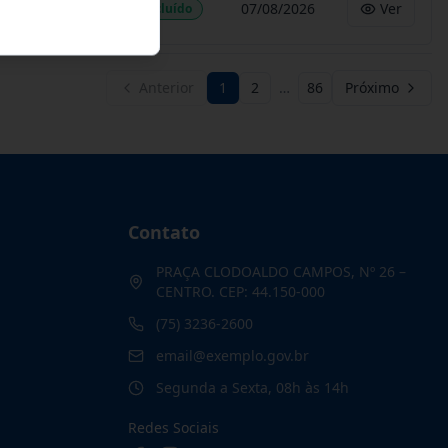
07/08/2026
Ver
Concluído
Anterior
1
2
…
86
Próximo
Contato
PRAÇA CLODOALDO CAMPOS, Nº 26 –
CENTRO. CEP: 44.150-000
(75) 3236-2600
email@exemplo.gov.br
Segunda a Sexta, 08h às 14h
Redes Sociais