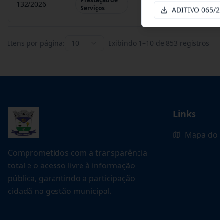
Prestação de
132/2026
Credenciamento de ofi
Serviços
ADITIVO 065/
Itens por página:
10
Exibindo
1
–
10
de
853
registros
Links
Mapa do 
Comprometidos com a transparência
total e o acesso livre à informação
pública, garantindo a participação
cidadã na gestão municipal.