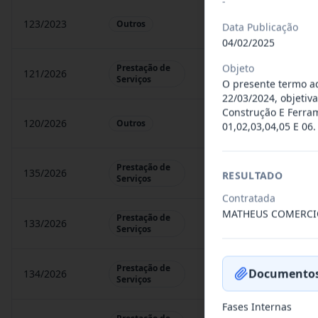
-
123/2023
Constitui objeto do pr
Outros
Data Publicação
04/02/2025
Objeto
Prestação de
121/2026
Contratação De Prestaçã
Serviços
O presente termo ad
22/03/2024, objeti
Construção E Ferram
120/2026
CONTRATAÇÃO DE EMP
Outros
01,02,03,04,05 E 06.
Prestação de
135/2026
Credenciamento de ofi
RESULTADO
Serviços
Contratada
MATHEUS COMERCI
Prestação de
133/2026
Credenciamento de ofi
Serviços
Prestação de
Documentos
134/2026
Credenciamento de ofi
Serviços
Fases Internas