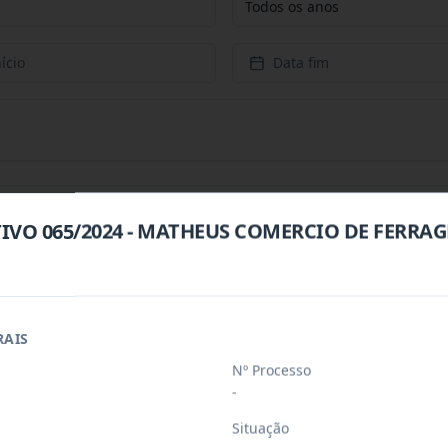
Todos os anos
ício
Data fim
TIVO 065/2024 - MATHEUS COMERCIO DE FERRA
o De Serviços De Artistas Locais: Art
...
RAIS
o De Serviços De Artistas Locais: Art
...
Nº Processo
-
TRATAÇAO DE EMPRESAS PERTINENTES AO RAMO D
...
Situação