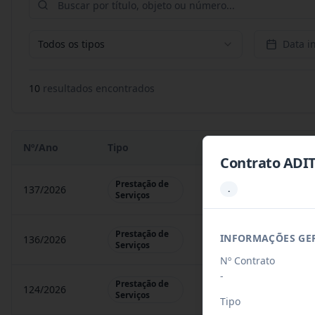
Todos os tipos
Data in
10
resultado
s
encontrado
s
Nº/Ano
Tipo
Objeto
Contrato ADI
Prestação de
.
137/2026
Contratação De Prestaçã
Serviços
Prestação de
INFORMAÇÕES GE
136/2026
Contratação De Prestaçã
Serviços
Nº Contrato
-
Prestação de
124/2026
CREDENCIAMENTO/CON
Serviços
Tipo