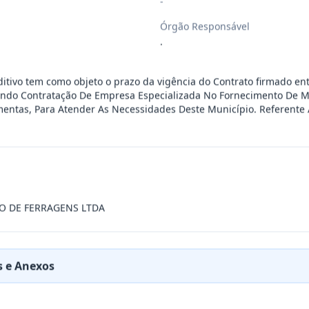
-
esente contrato a Aquisição De Kit Lúd
...
Órgão Responsável
.
o De Serviços De Artistas Locais: Art
...
itivo tem como objeto o prazo da vigência do Contrato firmado en
vando Contratação De Empresa Especializada No Fornecimento De M
entas, Para Atender As Necessidades Deste Município. Referente 
RESA ESPECIALIZADA PARA FORNECIMENTO E IMP
...
cinas mecânicas especializada para pres
...
O DE FERRAGENS LTDA
cinas mecânicas especializada para pres
...
 e Anexos
cinas mecânicas especializada para pres
...