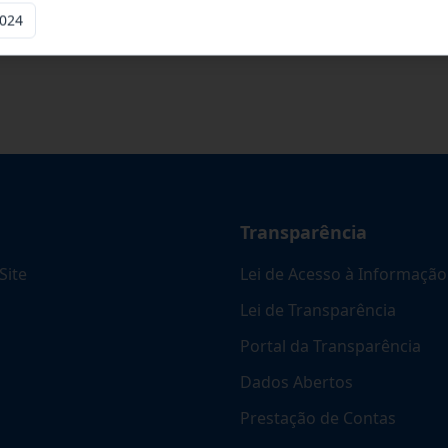
cinas mecânicas especializada para pres
...
2024
Transparência
Site
Lei de Acesso à Informação
Lei de Transparência
Portal da Transparência
Dados Abertos
Prestação de Contas