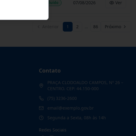
07/08/2026
Ver
Concluído
Anterior
1
2
…
86
Próximo
Contato
PRAÇA CLODOALDO CAMPOS, Nº 26 –
CENTRO. CEP: 44.150-000
(75) 3236-2600
email@exemplo.gov.br
Segunda a Sexta, 08h às 14h
Redes Sociais