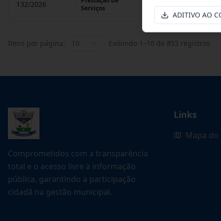
Prestação de
132/2026
Credenciamento de ofi
Serviços
ADITIVO AO C
Itens por página:
10
Exibindo
1
–
10
de
853
registros
Links
Mapa do 
Comprometidos com a transparência
total e o acesso livre à informação
pública, garantindo a participação
cidadã na gestão municipal.