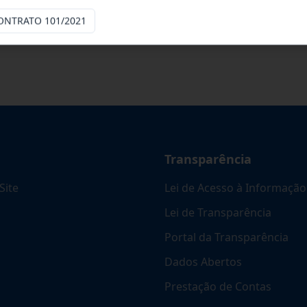
cinas mecânicas especializada para pres
...
ONTRATO 101/2021
Transparência
Site
Lei de Acesso à Informação
Lei de Transparência
Portal da Transparência
Dados Abertos
Prestação de Contas