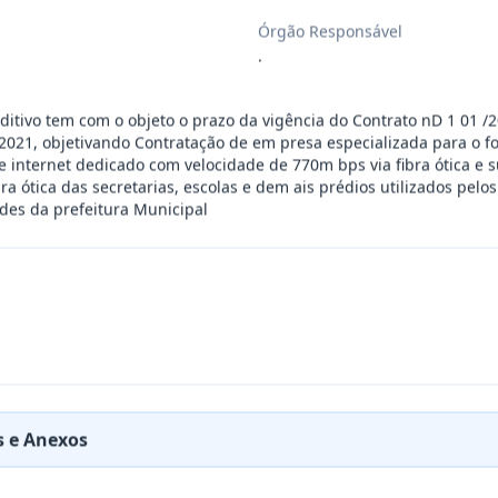
Órgão Responsável
esente contrato a Aquisição De Kit Lúd
...
.
o De Serviços De Artistas Locais: Art
...
ditivo tem com o objeto o prazo da vigência do Contrato nD 1 01 /2
2021, objetivando Contratação de em presa especializada para o f
e internet dedicado com velocidade de 770m bps via fibra ótica e s
ibra ótica das secretarias, escolas e dem ais prédios utilizados pelos
RESA ESPECIALIZADA PARA FORNECIMENTO E IMP
...
ades da prefeitura Municipal
cinas mecânicas especializada para pres
...
cinas mecânicas especializada para pres
...
cinas mecânicas especializada para pres
...
 e Anexos