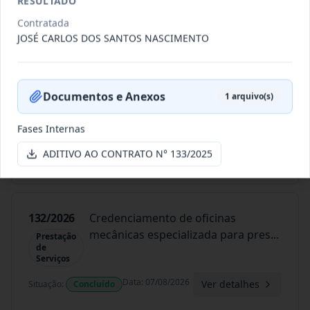
RESULTADO
Data
:
07/08/2026
Contratada
Ver detalhes
Situação
:
Concluído
JOSÉ CARLOS DOS SANTOS NASCIMENTO
134/2026
Credenciamento de oficinas
Documentos e Anexos
1
arquivo(s)
mecânicas especializada para pres
...
Prestação
de
Fases Internas
Serviços
Data
:
07/08/2026
ADITIVO AO CONTRATO N° 133/2025
Ver detalhes
Situação
:
Concluído
132/2026
Credenciamento de oficinas
mecânicas especializada para pres
...
Prestação
de
Serviços
Data
:
07/08/2026
Ver detalhes
Situação
:
Concluído