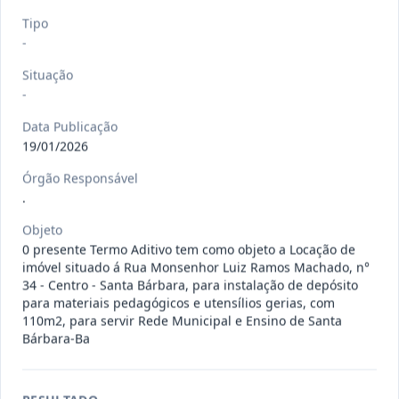
120/2026
CONTRATAÇÃO DE EMPRESA
Tipo
ESPECIALIZADA PARA FORNECIMENTO
-
Outros
E IMP
...
Situação
Data
:
07/08/2026
-
Ver detalhes
Situação
:
Concluído
Data Publicação
19/01/2026
135/2026
Credenciamento de oficinas
Órgão Responsável
mecânicas especializada para pres
...
.
Prestação
de
Objeto
Serviços
0 presente Termo Aditivo tem como objeto a Locação de
Data
:
07/08/2026
Ver detalhes
Situação
:
Concluído
imóvel situado á Rua Monsenhor Luiz Ramos Machado, n°
34 - Centro - Santa Bárbara, para instalação de depósito
para materiais pedagógicos e utensílios gerias, com
110m2, para servir Rede Municipal e Ensino de Santa
Bárbara-Ba
133/2026
Credenciamento de oficinas
mecânicas especializada para pres
...
Prestação
de
Serviços