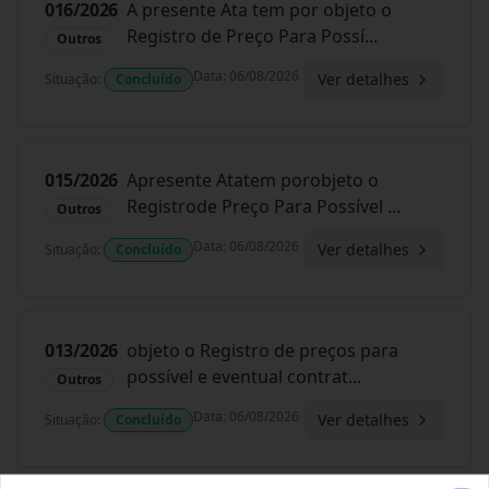
016/2026
A presente Ata tem por objeto o
Registro de Preço Para Possí
...
Outros
Data
:
06/08/2026
Ver detalhes
Situação
:
Concluído
015/2026
Apresente Atatem porobjeto o
Registrode Preço Para Possível
...
Outros
Data
:
06/08/2026
Ver detalhes
Situação
:
Concluído
013/2026
objeto o Registro de preços para
possível e eventual contrat
...
Outros
Data
:
06/08/2026
Ver detalhes
Situação
:
Concluído