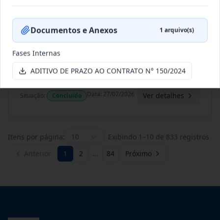
Data
:
06/08/2026
Ver detalhes
Situação
:
Concluído
Documentos e Anexos
1
arquivo(s)
196/2023
O presente termo aditivo tem como
Fases Internas
objeto a Prorrogação da vi
...
Prestação
de
ADITIVO DE PRAZO AO CONTRATO N° 150/2024
Serviços
Data
:
27/07/2026
Ver detalhes
Situação
:
Concluído
Itens por página:
10
Exibindo
1
–
10
de
833
registros
Anterior
1
2
…
84
Próximo