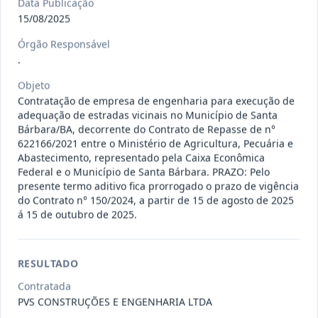
Data Publicação
15/08/2025
009/2026
Registro de preços para possível e
Órgão Responsável
eventual contratação de e
...
Outros
.
Data
:
06/08/2026
Ver detalhes
Situação
:
Concluído
Objeto
Contratação de empresa de engenharia para execução de
adequação de estradas vicinais no Município de Santa
Bárbara/BA, decorrente do Contrato de Repasse de n°
622166/2021 entre o Ministério de Agricultura, Pecuária e
014/2026
A presente Ata tem por objeto o
Abastecimento, representado pela Caixa Econômica
Registro de preços para even
...
-
Federal e o Município de Santa Bárbara. PRAZO: Pelo
presente termo aditivo fica prorrogado o prazo de vigência
Data
:
06/08/2026
Ver detalhes
Situação
:
Concluído
do Contrato n° 150/2024, a partir de 15 de agosto de 2025
á 15 de outubro de 2025.
012/2026
presente Ata tem por objeto o
RESULTADO
Registro de preços para eventu
...
Prestação
de
Contratada
Serviços
PVS CONSTRUÇÕES E ENGENHARIA LTDA