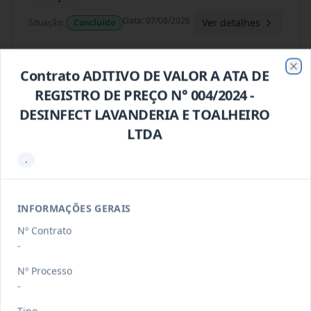
Data
:
07/08/2026
Ver detalhes
Situação
:
Concluído
Contrato ADITIVO DE VALOR A ATA DE
Clo
123/2023
Constitui objeto do presente contrato
REGISTRO DE PREÇO N° 004/2024 -
a Aquisição De Kit Lúd
...
Outros
DESINFECT LAVANDERIA E TOALHEIRO
Data
:
07/08/2026
Ver detalhes
LTDA
Situação
:
Concluído
.
121/2026
Contratação De Prestação De
INFORMAÇÕES GERAIS
Serviços De Artistas Locais: Art
...
Prestação
de
Nº Contrato
Serviços
-
Data
:
07/08/2026
Ver detalhes
Situação
:
Concluído
Nº Processo
-