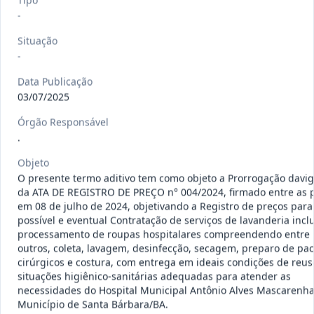
Tipo
120/2026
CONTRATAÇÃO DE EMPRESA
-
ESPECIALIZADA PARA FORNECIMENTO
Outros
Situação
E IMP
...
-
Data
:
07/08/2026
Ver detalhes
Situação
:
Concluído
Data Publicação
03/07/2025
Órgão Responsável
.
135/2026
Credenciamento de oficinas
mecânicas especializada para pres
...
Prestação
Objeto
de
O presente termo aditivo tem como objeto a Prorrogação davi
Serviços
da ATA DE REGISTRO DE PREÇO n° 004/2024, firmado entre as 
Data
:
07/08/2026
em 08 de julho de 2024, objetivando a Registro de preços para
Ver detalhes
Situação
:
Concluído
possível e eventual Contratação de serviços de lavanderia incl
processamento de roupas hospitalares compreendendo entre
outros, coleta, lavagem, desinfecção, secagem, preparo de pa
cirúrgicos e costura, com entrega em ideais condições de reus
133/2026
Credenciamento de oficinas
situações higiênico-sanitárias adequadas para atender as
mecânicas especializada para pres
...
necessidades do Hospital Municipal Antônio Alves Mascarenha
Prestação
de
Município de Santa Bárbara/BA.
Serviços