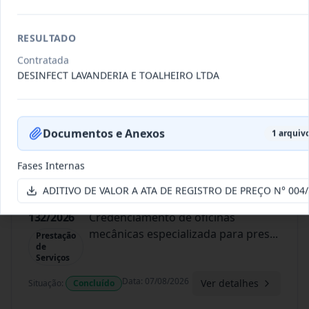
Data
:
07/08/2026
Ver detalhes
Situação
:
Concluído
RESULTADO
Contratada
DESINFECT LAVANDERIA E TOALHEIRO LTDA
134/2026
Credenciamento de oficinas
mecânicas especializada para pres
...
Prestação
de
Serviços
Documentos e Anexos
1
arquivo
Data
:
07/08/2026
Ver detalhes
Situação
:
Concluído
Fases Internas
ADITIVO DE VALOR A ATA DE REGISTRO DE PREÇO N° 004
132/2026
Credenciamento de oficinas
mecânicas especializada para pres
...
Prestação
de
Serviços
Data
:
07/08/2026
Ver detalhes
Situação
:
Concluído