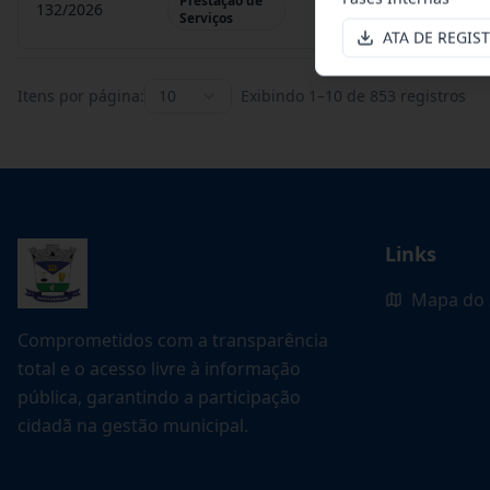
Prestação de
132/2026
Credenciamento de ofi
Serviços
ATA DE REGIS
Itens por página:
10
Exibindo
1
–
10
de
853
registros
Links
Mapa do 
Comprometidos com a transparência
total e o acesso livre à informação
pública, garantindo a participação
cidadã na gestão municipal.