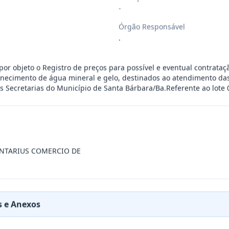
-
esente contrato a Aquisição De Kit Lúd
...
Órgão Responsável
.
o De Serviços De Artistas Locais: Art
...
por objeto o Registro de preços para possível e eventual contrata
rnecimento de água mineral e gelo, destinados ao atendimento da
 Secretarias do Município de Santa Bárbara/Ba.Referente ao lote 
RESA ESPECIALIZADA PARA FORNECIMENTO E IMP
...
cinas mecânicas especializada para pres
...
ENTARIUS COMERCIO DE
cinas mecânicas especializada para pres
...
cinas mecânicas especializada para pres
...
 e Anexos