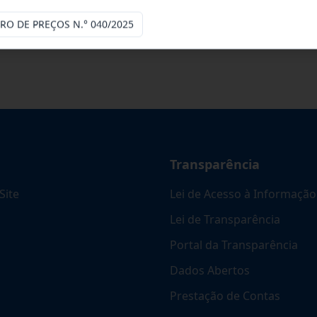
cinas mecânicas especializada para pres
...
TRO DE PREÇOS N.° 040/2025
Transparência
Site
Lei de Acesso à Informação
Lei de Transparência
Portal da Transparência
Dados Abertos
Prestação de Contas