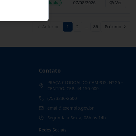
07/08/2026
Ver
Concluído
Anterior
1
2
…
86
Próximo
Contato
PRAÇA CLODOALDO CAMPOS, Nº 26 –
CENTRO. CEP: 44.150-000
(75) 3236-2600
email@exemplo.gov.br
Segunda a Sexta, 08h às 14h
Redes Sociais