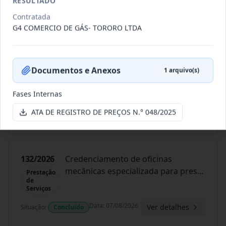
RESULTADO
Data
:
07/08/2026
Contratada
Ver detalhes
Situação
:
Concluído
G4 COMERCIO DE GÁS- TORORO LTDA
134/2026
Credenciamento de oficinas
Documentos e Anexos
1
arquivo(s)
mecânicas especializada para pres
...
Prestação
de
Fases Internas
Serviços
Data
:
07/08/2026
ATA DE REGISTRO DE PREÇOS N.° 048/2025
Ver detalhes
Situação
:
Concluído
132/2026
Credenciamento de oficinas
mecânicas especializada para pres
...
Prestação
de
Serviços
Data
:
07/08/2026
Ver detalhes
Situação
:
Concluído