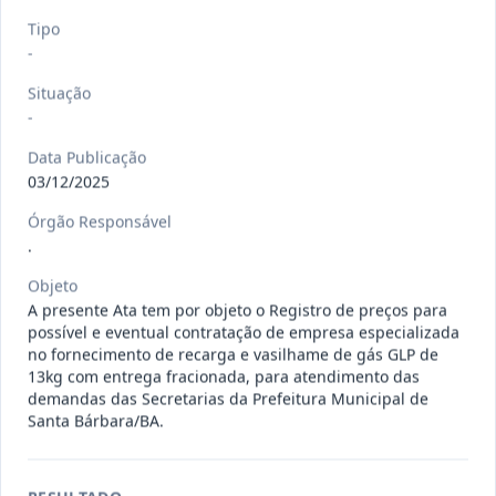
120/2026
CONTRATAÇÃO DE EMPRESA
Tipo
ESPECIALIZADA PARA FORNECIMENTO
-
Outros
E IMP
...
Situação
Data
:
07/08/2026
-
Ver detalhes
Situação
:
Concluído
Data Publicação
03/12/2025
135/2026
Credenciamento de oficinas
Órgão Responsável
mecânicas especializada para pres
...
.
Prestação
de
Objeto
Serviços
A presente Ata tem por objeto o Registro de preços para
Data
:
07/08/2026
Ver detalhes
Situação
:
Concluído
possível e eventual contratação de empresa especializada
no fornecimento de recarga e vasilhame de gás GLP de
13kg com entrega fracionada, para atendimento das
demandas das Secretarias da Prefeitura Municipal de
Santa Bárbara/BA.
133/2026
Credenciamento de oficinas
mecânicas especializada para pres
...
Prestação
de
Serviços