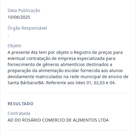
Data Publicação
009/2026
Registro de preços para possível e
10/06/2025
eventual contratação de e
...
Outros
Órgão Responsável
Data
:
06/08/2026
Ver detalhes
Situação
:
Concluído
.
Objeto
A presente Ata tem por objeto o Registro de preços para
eventual contratação de empresa especializada para
014/2026
A presente Ata tem por objeto o
fornecimento de gêneros alimentícios destinados a
Registro de preços para even
...
-
preparação da alimentação escolar fornecida aos alunos
devidamente matriculados na rede municipal de ensino de
Data
:
06/08/2026
Ver detalhes
Situação
:
Concluído
Santa Bárbara/BA. Referente aos lotes 01, 02,03 e 04.
RESULTADO
012/2026
presente Ata tem por objeto o
Contratada
Registro de preços para eventu
...
Prestação
AD DO ROSÁRIO COMERCIO DE ALIMENTOS LTDA
de
Serviços