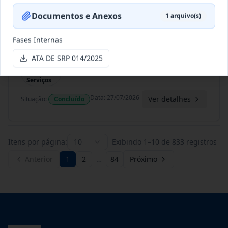
Data
:
06/08/2026
Ver detalhes
Situação
:
Concluído
Documentos e Anexos
1
arquivo(s)
Fases Internas
196/2023
O presente termo aditivo tem como
ATA DE SRP 014/2025
objeto a Prorrogação da vi
...
Prestação
de
Serviços
Data
:
27/07/2026
Ver detalhes
Situação
:
Concluído
Itens por página:
10
Exibindo
1
–
10
de
833
registros
Anterior
1
2
…
84
Próximo