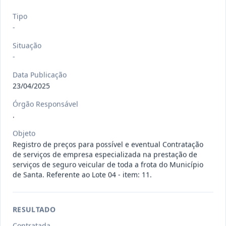
120/2026
CONTRATAÇÃO DE EMPRESA
Tipo
ESPECIALIZADA PARA FORNECIMENTO
Outros
-
E IMP
...
Situação
Data
:
07/08/2026
Ver detalhes
Situação
:
Concluído
-
Data Publicação
23/04/2025
135/2026
Credenciamento de oficinas
Órgão Responsável
mecânicas especializada para pres
...
Prestação
.
de
Serviços
Objeto
Registro de preços para possível e eventual Contratação
Data
:
07/08/2026
Ver detalhes
Situação
:
Concluído
de serviços de empresa especializada na prestação de
serviços de seguro veicular de toda a frota do Município
de Santa. Referente ao Lote 04 - item: 11.
133/2026
Credenciamento de oficinas
mecânicas especializada para pres
...
Prestação
RESULTADO
de
Serviços
Contratada