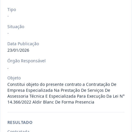
120/2026
CONTRATAÇÃO DE EMPRESA
Tipo
ESPECIALIZADA PARA FORNECIMENTO
Outros
-
E IMP
...
Situação
Data
:
07/08/2026
Ver detalhes
Situação
:
Concluído
-
Data Publicação
23/01/2026
135/2026
Credenciamento de oficinas
Órgão Responsável
mecânicas especializada para pres
...
Prestação
.
de
Serviços
Objeto
Constitui objeto do presente contrato a Contratação De
Data
:
07/08/2026
Ver detalhes
Situação
:
Concluído
Empresa Especializada Na Prestação De Serviços De
Assessoria Técnica E Especializada Para Execução Da Lei N°
14.366/2022 Aldir Blanc De Forma Presencia
133/2026
Credenciamento de oficinas
mecânicas especializada para pres
...
Prestação
RESULTADO
de
Serviços
Contratada