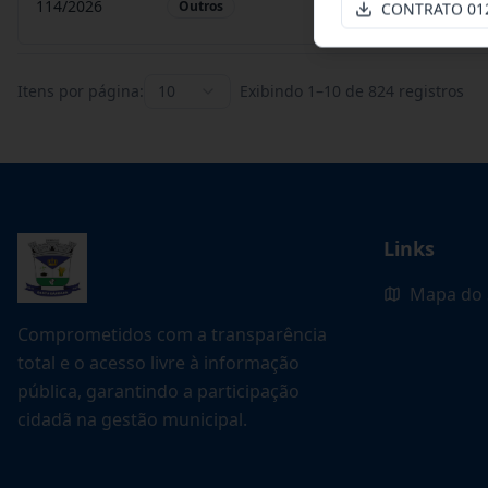
114/2026
Contratação De Empres
Outros
CONTRATO 01
Itens por página:
10
Exibindo
1
–
10
de
824
registros
Links
Mapa do 
Comprometidos com a transparência
total e o acesso livre à informação
pública, garantindo a participação
cidadã na gestão municipal.