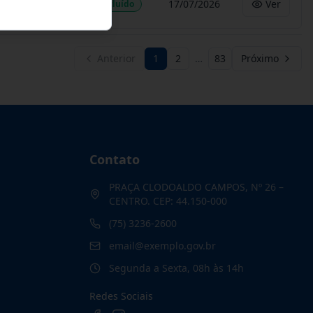
17/07/2026
Ver
Concluído
Anterior
1
2
…
83
Próximo
Contato
PRAÇA CLODOALDO CAMPOS, Nº 26 –
CENTRO. CEP: 44.150-000
(75) 3236-2600
email@exemplo.gov.br
Segunda a Sexta, 08h às 14h
Redes Sociais