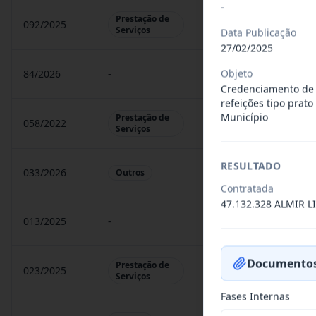
-
Prestação de
092/2025
O presente Termo Adit
Serviços
Data Publicação
27/02/2025
Objeto
84/2026
-
O Presente Termo Adit
Credenciamento de 
refeições tipo prato
Município
Prestação de
058/2022
O presente termo adit
Serviços
RESULTADO
033/2026
Constitui objeto do pre
Outros
Contratada
47.132.328 ALMIR L
013/2025
-
O presente Termo Adit
Documentos
Prestação de
023/2025
O presente Termo Adit
Serviços
Fases Internas