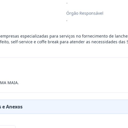
-
ivo tem como objeto a Contratação De Em
...
Órgão Responsável
.
ivo tem como objeto a Contratação De Em
...
empresas especializadas para serviços no fornecimento de lanches
 feito, self-service e coffe break para atender as necessidades das 
ivo Prorrogação tem como objeto Contrat
...
sente Termo Aditivo de Valor ao contr
...
IMA MAIA.
ivo tem como objeto a Contratação De Em
...
 e Anexos
ivo de Prazo tem como Objeto a contrata
...