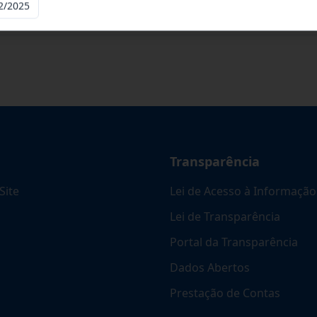
a Especializada Para Fornecimento De Li
...
2/2025
Transparência
Site
Lei de Acesso à Informação
Lei de Transparência
Portal da Transparência
Dados Abertos
Prestação de Contas