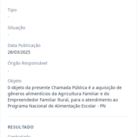
120/2026
CONTRATAÇÃO DE EMPRESA
Tipo
ESPECIALIZADA PARA FORNECIMENTO
Outros
-
E IMP
...
Situação
Data
:
07/08/2026
Ver detalhes
Situação
:
Concluído
-
Data Publicação
28/03/2025
135/2026
Credenciamento de oficinas
Órgão Responsável
mecânicas especializada para pres
...
Prestação
.
de
Serviços
Objeto
0 objeto da presente Chamada Pública é a aquisição de
Data
:
07/08/2026
Ver detalhes
Situação
:
Concluído
gêneros alimentícios da Agricultura Familiar e do
Empreendedor Familiar Rural, para o atendimento ao
Programa Nacional de Alimentação Escolar - PN
133/2026
Credenciamento de oficinas
mecânicas especializada para pres
...
Prestação
RESULTADO
de
Serviços
Contratada