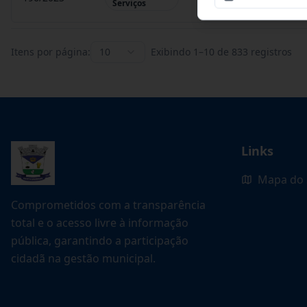
Serviços
Itens por página:
10
Exibindo
1
–
10
de
833
registros
Links
Mapa do 
Comprometidos com a transparência
total e o acesso livre à informação
pública, garantindo a participação
cidadã na gestão municipal.