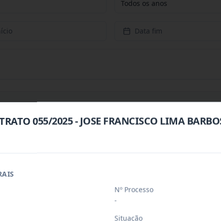
Todos os anos
ício
Data fim
TRATO 055/2025 - JOSE FRANCISCO LIMA BARBO
 objeto o Registro de Preço Para Possí
...
jeto o Registrode Preço Para Possível
...
RAIS
Nº Processo
-
eços para possível e eventual contrat
...
Situação