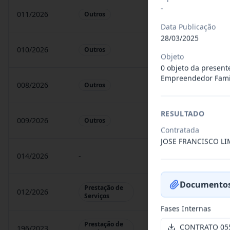
-
011/2026
A presente Ata tem por
Outros
Data Publicação
28/03/2025
010/2026
A presente Ata tem por
Outros
Objeto
0 objeto da present
Empreendedor Famil
008/2026
A presente Ata tem por
Outros
RESULTADO
009/2026
Registro de preços par
Outros
Contratada
JOSE FRANCISCO L
014/2026
-
A presente Ata tem por
Documentos
Prestação de
012/2026
presente Ata tem por o
Serviços
Fases Internas
Prestação de
CONTRATO 05
196/2023
O presente termo aditi