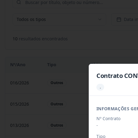
Todos os tipos
Data in
10
resultado
s
encontrado
s
Nº/Ano
Tipo
Objeto
Contrato CON
016/2026
A presente Ata tem por
Outros
.
015/2026
Apresente Atatem porob
Outros
INFORMAÇÕES GE
Nº Contrato
-
013/2026
objeto o Registro de pr
Outros
Tipo