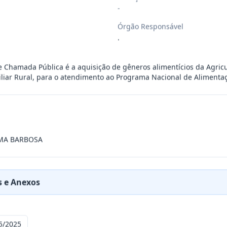
-
 objeto o Registro de preços para poss
...
Órgão Responsável
.
 objeto o Registro de preços para poss
...
e Chamada Pública é a aquisição de gêneros alimentícios da Agricu
iar Rural, para o atendimento ao Programa Nacional de Alimentaç
 objeto o Registro de preços para poss
...
a possível e eventual contratação de e
...
IMA BARBOSA
 objeto o Registro de preços para even
...
 e Anexos
bjeto o Registro de preços para eventu
...
5/2025
vo tem como objeto a Prorrogação da vi
...