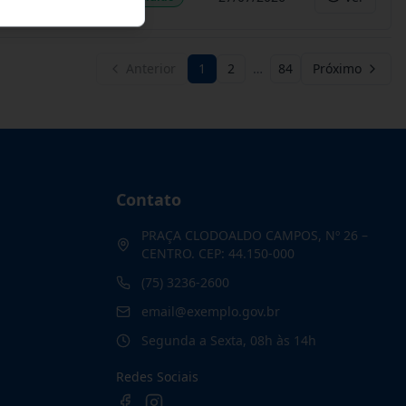
Anterior
1
2
…
84
Próximo
Contato
PRAÇA CLODOALDO CAMPOS, Nº 26 –
CENTRO. CEP: 44.150-000
(75) 3236-2600
email@exemplo.gov.br
Segunda a Sexta, 08h às 14h
Redes Sociais