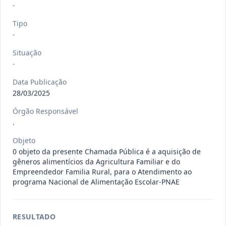
-
120/2026
CONTRATAÇÃO DE EMPRESA
ESPECIALIZADA PARA FORNECIMENTO
Tipo
Outros
E IMP
...
-
Situação
Data
:
07/08/2026
Ver detalhes
Situação
:
Concluído
-
Data Publicação
28/03/2025
135/2026
Credenciamento de oficinas
Órgão Responsável
mecânicas especializada para pres
...
Prestação
.
de
Serviços
Objeto
Data
:
07/08/2026
Ver detalhes
Situação
:
Concluído
0 objeto da presente Chamada Pública é a aquisição de
gêneros alimentícios da Agricultura Familiar e do
Empreendedor Familia Rural, para o Atendimento ao
programa Nacional de Alimentação Escolar-PNAE
133/2026
Credenciamento de oficinas
mecânicas especializada para pres
...
Prestação
RESULTADO
de
Serviços