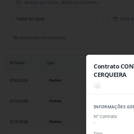
Todos os tipos
Data in
10
resultado
s
encontrado
s
Nº/Ano
Tipo
Objeto
Contrato CON
CERQUEIRA
016/2026
A presente Ata tem por
Outros
.
015/2026
Apresente Atatem porob
Outros
INFORMAÇÕES GE
Nº Contrato
013/2026
objeto o Registro de pr
Outros
-
Tipo