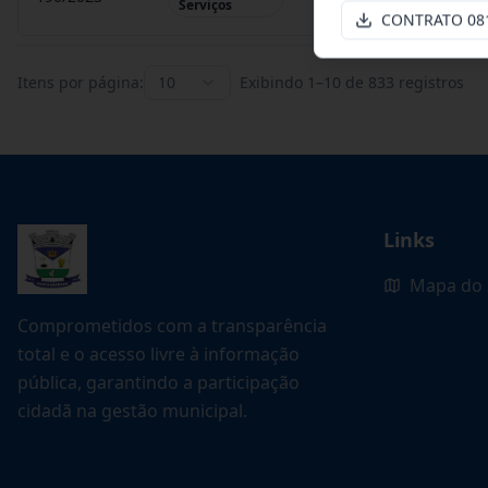
Serviços
CONTRATO 08
Itens por página:
10
Exibindo
1
–
10
de
833
registros
Links
Mapa do 
Comprometidos com a transparência
total e o acesso livre à informação
pública, garantindo a participação
cidadã na gestão municipal.