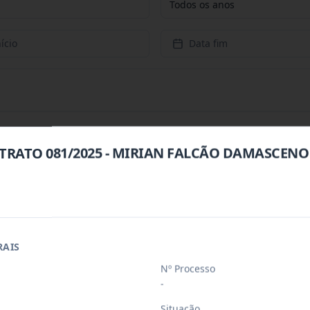
Todos os anos
ício
Data fim
TRATO 081/2025 - MIRIAN FALCÃO DAMASCENO
 objeto o Registro de Preço Para Possí
...
jeto o Registrode Preço Para Possível
...
RAIS
Nº Processo
eços para possível e eventual contrat
...
-
Situação