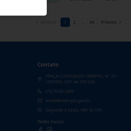
Anterior
1
2
…
84
Próximo
Contato
PRAÇA CLODOALDO CAMPOS, Nº 26 –
CENTRO. CEP: 44.150-000
(75) 3236-2600
email@exemplo.gov.br
Segunda a Sexta, 08h às 14h
Redes Sociais