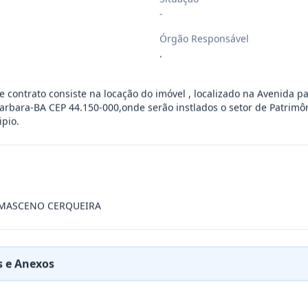
-
 objeto o Registro de preços para poss
...
Órgão Responsável
.
 objeto o Registro de preços para poss
...
 contrato consiste na locação do imóvel , localizado na Avenida pa
Barbara-BA CEP 44.150-000,onde serão instlados o setor de Patrimô
 objeto o Registro de preços para poss
...
ipio.
a possível e eventual contratação de e
...
AMASCENO CERQUEIRA
 objeto o Registro de preços para even
...
bjeto o Registro de preços para eventu
...
 e Anexos
vo tem como objeto a Prorrogação da vi
...