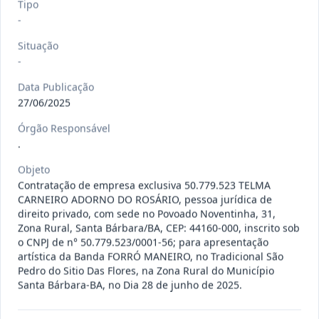
Tipo
120/2026
CONTRATAÇÃO DE EMPRESA
-
ESPECIALIZADA PARA FORNECIMENTO
Outros
Situação
E IMP
...
-
Data
:
07/08/2026
Ver detalhes
Situação
:
Concluído
Data Publicação
27/06/2025
Órgão Responsável
135/2026
Credenciamento de oficinas
.
mecânicas especializada para pres
...
Prestação
Objeto
de
Serviços
Contratação de empresa exclusiva 50.779.523 TELMA
CARNEIRO ADORNO DO ROSÁRIO, pessoa jurídica de
Data
:
07/08/2026
Ver detalhes
Situação
:
Concluído
direito privado, com sede no Povoado Noventinha, 31,
Zona Rural, Santa Bárbara/BA, CEP: 44160-000, inscrito sob
o CNPJ de n° 50.779.523/0001-56; para apresentação
artística da Banda FORRÓ MANEIRO, no Tradicional São
Pedro do Sitio Das Flores, na Zona Rural do Município
133/2026
Credenciamento de oficinas
Santa Bárbara-BA, no Dia 28 de junho de 2025.
mecânicas especializada para pres
...
Prestação
de
Serviços