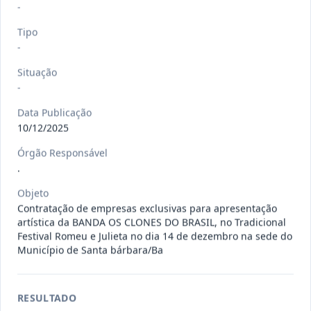
-
120/2026
CONTRATAÇÃO DE EMPRESA
ESPECIALIZADA PARA FORNECIMENTO
Tipo
Outros
E IMP
...
-
Situação
Data
:
07/08/2026
Ver detalhes
Situação
:
Concluído
-
Data Publicação
10/12/2025
135/2026
Credenciamento de oficinas
Órgão Responsável
mecânicas especializada para pres
...
Prestação
.
de
Serviços
Objeto
Data
:
07/08/2026
Ver detalhes
Situação
:
Concluído
Contratação de empresas exclusivas para apresentação
artística da BANDA OS CLONES DO BRASIL, no Tradicional
Festival Romeu e Julieta no dia 14 de dezembro na sede do
Município de Santa bárbara/Ba
133/2026
Credenciamento de oficinas
mecânicas especializada para pres
...
Prestação
RESULTADO
de
Serviços