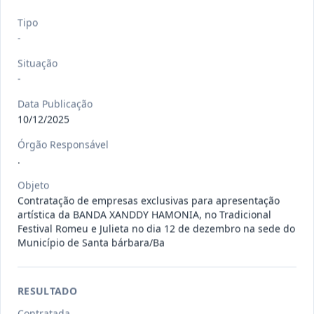
120/2026
CONTRATAÇÃO DE EMPRESA
Tipo
ESPECIALIZADA PARA FORNECIMENTO
Outros
-
E IMP
...
Situação
Data
:
07/08/2026
Ver detalhes
Situação
:
Concluído
-
Data Publicação
10/12/2025
135/2026
Credenciamento de oficinas
Órgão Responsável
mecânicas especializada para pres
...
Prestação
.
de
Serviços
Objeto
Contratação de empresas exclusivas para apresentação
Data
:
07/08/2026
Ver detalhes
Situação
:
Concluído
artística da BANDA XANDDY HAMONIA, no Tradicional
Festival Romeu e Julieta no dia 12 de dezembro na sede do
Município de Santa bárbara/Ba
133/2026
Credenciamento de oficinas
mecânicas especializada para pres
...
Prestação
RESULTADO
de
Serviços
Contratada