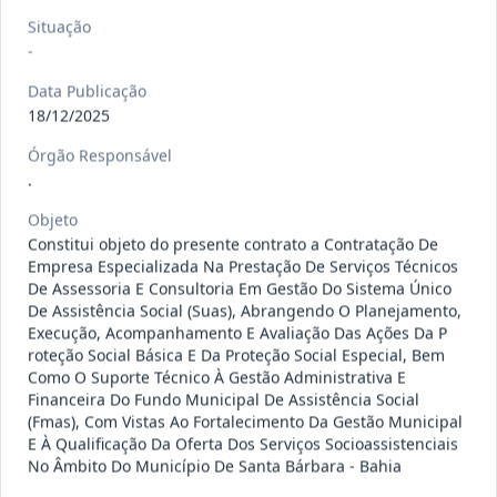
120/2026
CONTRATAÇÃO DE EMPRESA
Situação
ESPECIALIZADA PARA FORNECIMENTO
-
Outros
E IMP
...
Data Publicação
18/12/2025
Data
:
07/08/2026
Ver detalhes
Situação
:
Concluído
Órgão Responsável
.
135/2026
Credenciamento de oficinas
Objeto
Constitui objeto do presente contrato a Contratação De
mecânicas especializada para pres
...
Prestação
Empresa Especializada Na Prestação De Serviços Técnicos
de
Serviços
De Assessoria E Consultoria Em Gestão Do Sistema Único
De Assistência Social (Suas), Abrangendo O Planejamento,
Data
:
07/08/2026
Ver detalhes
Situação
:
Concluído
Execução, Acompanhamento E Avaliação Das Ações Da P
roteção Social Básica E Da Proteção Social Especial, Bem
Como O Suporte Técnico À Gestão Administrativa E
Financeira Do Fundo Municipal De Assistência Social
(Fmas), Com Vistas Ao Fortalecimento Da Gestão Municipal
133/2026
Credenciamento de oficinas
E À Qualificação Da Oferta Dos Serviços Socioassistenciais
mecânicas especializada para pres
...
Prestação
No Âmbito Do Município De Santa Bárbara - Bahia
de
Serviços