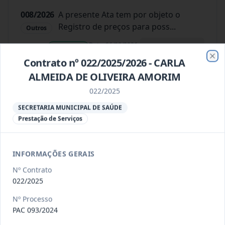
008/2026
A presente Ata tem por objeto o
Registro de preços para poss
...
Outros
Data
:
06/08/2026
Ver detalhes
Situação
:
Concluído
Contrato nº 022/2025/2026 - CARLA
Clo
ALMEIDA DE OLIVEIRA AMORIM
022/2025
009/2026
Registro de preços para possível e
eventual contratação de e
...
Outros
SECRETARIA MUNICIPAL DE SAÚDE
Prestação de Serviços
Data
:
06/08/2026
Ver detalhes
Situação
:
Concluído
INFORMAÇÕES GERAIS
Nº Contrato
012/2026
presente Ata tem por objeto o
022/2025
Registro de preços para eventu
...
Prestação
de
Nº Processo
Serviços
PAC 093/2024
Data
:
06/08/2026
Ver detalhes
Situação
:
Concluído