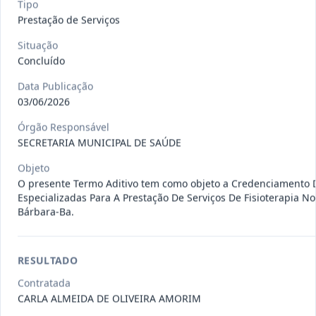
Tipo
Prestação de Serviços
Situação
196/2023
O presente termo aditivo tem como
Concluído
objeto a Prorrogação da vi
...
Prestação
Data Publicação
de
Serviços
03/06/2026
Data
:
27/07/2026
Ver detalhes
Situação
:
Concluído
Órgão Responsável
SECRETARIA MUNICIPAL DE SAÚDE
Objeto
O presente Termo Aditivo tem como objeto a Credenciamento
139/2021
O presente termo aditivo tem como
Especializadas Para A Prestação De Serviços De Fisioterapia N
objeto a Contratação de em
...
Prestação
Bárbara-Ba.
de
Serviços
Data
:
27/07/2026
Ver detalhes
Situação
:
Concluído
RESULTADO
Contratada
CARLA ALMEIDA DE OLIVEIRA AMORIM