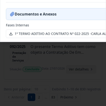
137/2021
O presente term o aditivo tem como
objeto a Contratação de e
...
Prestação
de
Documentos e Anexos
Serviços
Data
:
27/07/2026
Ver detalhes
Situação
:
Concluído
Fases Internas
1º TERMO ADITIVO AO CONTRATO Nº 022-2025 -CARLA A
092/2025
O presente Termo Aditivo tem como
objeto a Contratação De Em
...
Prestação
de
Serviços
Data
:
27/07/2026
Ver detalhes
Situação
:
Concluído
Itens por página:
10
Exibindo
1
–
10
de
830
registros
Anterior
1
2
…
83
Próximo