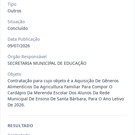
Tipo
Outros
009/2026
Registro de preços para possível e
Situação
eventual contratação de e
...
Outros
Concluído
Data
:
06/08/2026
Ver detalhes
Situação
:
Concluído
Data Publicação
09/07/2026
Órgão Responsável
014/2026
A presente Ata tem por objeto o
SECRETARIA MUNICIPAL DE EDUCAÇÃO
Registro de preços para even
...
-
Objeto
Data
:
06/08/2026
Ver detalhes
Contratação para cujo objeto é a Aquisição De Gêneros
Situação
:
Concluído
Alimentícios Da Agricultura Familiar Para Compor O
Cardápio Da Merenda Escolar Dos Alunos Da Rede
Municipal De Ensino De Santa Bárbara, Para O Ano Letivo
De 2026.
012/2026
presente Ata tem por objeto o
Registro de preços para eventu
...
Prestação
de
RESULTADO
Serviços