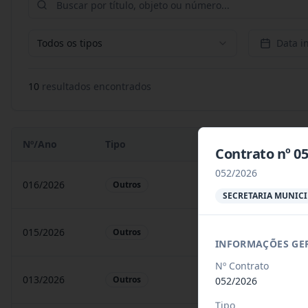
Todos os tipos
Data in
10
resultado
s
encontrado
s
Nº/Ano
Tipo
Objeto
Contrato nº 0
052/2026
016/2026
A presente Ata tem por
Outros
SECRETARIA MUNIC
015/2026
Apresente Atatem porob
Outros
INFORMAÇÕES GE
Nº Contrato
013/2026
objeto o Registro de pr
Outros
052/2026
Tipo