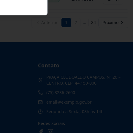
Anterior
1
2
…
84
Próximo
Contato
PRAÇA CLODOALDO CAMPOS, Nº 26 –
CENTRO. CEP: 44.150-000
(75) 3236-2600
email@exemplo.gov.br
Segunda a Sexta, 08h às 14h
Redes Sociais