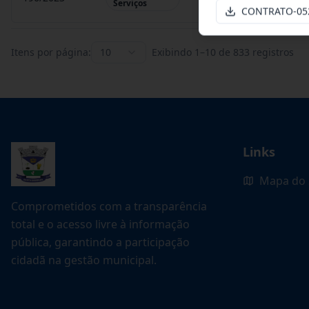
Serviços
CONTRATO-052
Itens por página:
10
Exibindo
1
–
10
de
833
registros
Links
Mapa do 
Comprometidos com a transparência
total e o acesso livre à informação
pública, garantindo a participação
cidadã na gestão municipal.