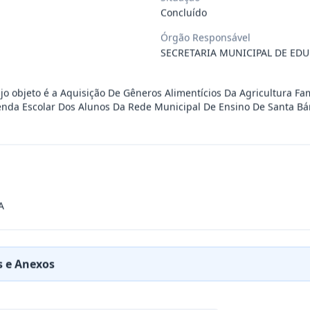
Concluído
 objeto o Registro de preços para poss
...
Órgão Responsável
SECRETARIA MUNICIPAL DE ED
 objeto o Registro de preços para poss
...
jo objeto é a Aquisição De Gêneros Alimentícios Da Agricultura Fa
nda Escolar Dos Alunos Da Rede Municipal De Ensino De Santa Bá
 objeto o Registro de preços para poss
...
a possível e eventual contratação de e
...
A
 objeto o Registro de preços para even
...
bjeto o Registro de preços para eventu
...
 e Anexos
vo tem como objeto a Prorrogação da vi
...