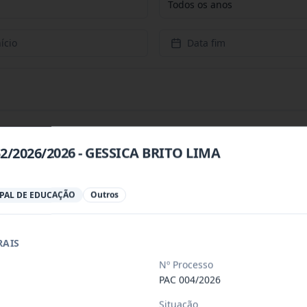
Todos os anos
ício
Data fim
52/2026/2026 - GESSICA BRITO LIMA
 objeto o Registro de Preço Para Possí
...
IPAL DE EDUCAÇÃO
Outros
jeto o Registrode Preço Para Possível
...
RAIS
Nº Processo
eços para possível e eventual contrat
...
PAC 004/2026
Situação