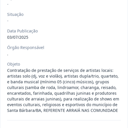
-
120/2026
CONTRATAÇÃO DE EMPRESA
ESPECIALIZADA PARA FORNECIMENTO
Outros
Situação
E IMP
...
-
Data
:
07/08/2026
Ver detalhes
Situação
:
Concluído
Data Publicação
03/07/2025
Órgão Responsável
.
135/2026
Credenciamento de oficinas
mecânicas especializada para pres
...
Objeto
Prestação
de
Contratação de prestação de serviços de artistas locais:
Serviços
artistas solo (dj, voz e violão), artistas dupla/trio, quarteto,
e banda musical {mínimo 05 (cinco) músicos), grupos
Data
:
07/08/2026
Ver detalhes
Situação
:
Concluído
culturais (samba de roda, lindroamor, charanga, reisado,
encaretados, farinhada, quadrilhas juninas e produtores
culturais de arraias juninas), para realização de shows em
eventos culturais, religiosos e esportivos do município de
133/2026
Credenciamento de oficinas
Santa Bárbara/BA, REFERENTE ARRAlÁ NAS COMUNIDADE
mecânicas especializada para pres
...
Prestação
de
Serviços