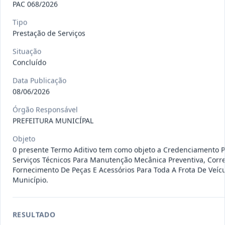
PAC 068/2026
120/2026
CONTRATAÇÃO DE EMPRESA
ESPECIALIZADA PARA FORNECIMENTO
Tipo
Outros
Prestação de Serviços
E IMP
...
Situação
Data
:
07/08/2026
Ver detalhes
Situação
:
Concluído
Concluído
Data Publicação
08/06/2026
135/2026
Credenciamento de oficinas
Órgão Responsável
mecânicas especializada para pres
...
Prestação
PREFEITURA MUNICÍPAL
de
Serviços
Objeto
Data
:
07/08/2026
Ver detalhes
Situação
:
Concluído
0 presente Termo Aditivo tem como objeto a Credenciamento P
Serviços Técnicos Para Manutenção Mecânica Preventiva, Corre
Fornecimento De Peças E Acessórios Para Toda A Frota De Veíc
Município.
133/2026
Credenciamento de oficinas
mecânicas especializada para pres
...
Prestação
RESULTADO
de
Serviços