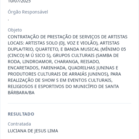
10/07/2025
Órgão Responsável
009/2026
Registro de preços para possível e
.
eventual contratação de e
...
Outros
Objeto
Data
:
06/08/2026
Ver detalhes
Situação
:
Concluído
CONTRATAÇÃO DE PRESTAÇÃO DE SERVIÇOS DE ARTISTAS
LOCAIS: ARTISTAS SOLO (DJ, VOZ E VIOLÃO), ARTISTAS
DUPLA/TRIO, QUARTETO, E BANDA MUSICAL (MÍNIMO 05
(CINCO) M Ú SICO S), GRUPOS CULTURAIS (SAMBA DE
RODA, LINDROAMOR, CHARANGA, REISADO,
014/2026
A presente Ata tem por objeto o
ENCARETADOS, FARINHADA, QUADRILHAS JUNINAS E
Registro de preços para even
...
-
PRODUTORES CULTURAIS DE ARRAIÁS JUNINOS), PARA
REALIZAÇÃO DE SHOW S EM EVENTOS CULTURAIS,
Data
:
06/08/2026
Ver detalhes
Situação
:
Concluído
RELIGIOSOS E ESPORTIVOS DO MUNICÍPIO DE SANTA
BÁRBARA/BA
012/2026
presente Ata tem por objeto o
RESULTADO
Registro de preços para eventu
...
Prestação
Contratada
de
Serviços
LUCIANA DE JESUS LIMA