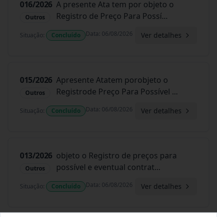
016/2026
A presente Ata tem por objeto o
Registro de Preço Para Possí
...
Outros
Data
:
06/08/2026
Ver detalhes
Situação
:
Concluído
015/2026
Apresente Atatem porobjeto o
Registrode Preço Para Possível
...
Outros
Data
:
06/08/2026
Ver detalhes
Situação
:
Concluído
013/2026
objeto o Registro de preços para
possível e eventual contrat
...
Outros
Data
:
06/08/2026
Ver detalhes
Situação
:
Concluído