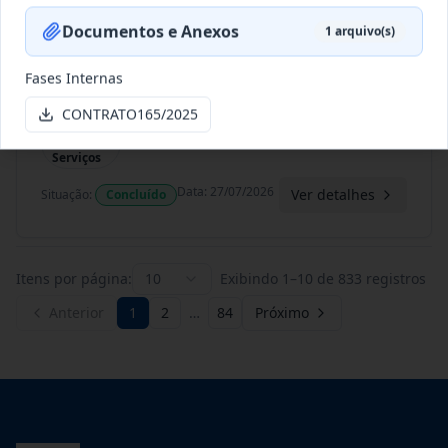
Data
:
06/08/2026
Ver detalhes
Situação
:
Concluído
Documentos e Anexos
1
arquivo(s)
Fases Internas
196/2023
O presente termo aditivo tem como
CONTRATO165/2025
objeto a Prorrogação da vi
...
Prestação
de
Serviços
Data
:
27/07/2026
Ver detalhes
Situação
:
Concluído
Itens por página:
10
Exibindo
1
–
10
de
833
registros
Anterior
1
2
…
84
Próximo