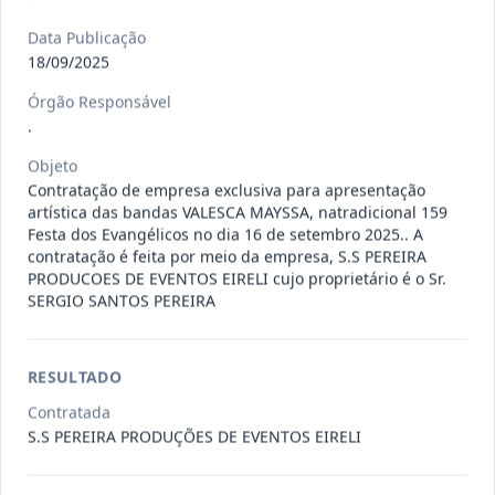
Data Publicação
009/2026
Registro de preços para possível e
18/09/2025
eventual contratação de e
...
Outros
Órgão Responsável
Data
:
06/08/2026
Ver detalhes
Situação
:
Concluído
.
Objeto
Contratação de empresa exclusiva para apresentação
artística das bandas VALESCA MAYSSA, natradicional 159
014/2026
A presente Ata tem por objeto o
Festa dos Evangélicos no dia 16 de setembro 2025.. A
Registro de preços para even
...
-
contratação é feita por meio da empresa, S.S PEREIRA
PRODUCOES DE EVENTOS EIRELI cujo proprietário é o Sr.
Data
:
06/08/2026
Ver detalhes
Situação
:
Concluído
SERGIO SANTOS PEREIRA
RESULTADO
012/2026
presente Ata tem por objeto o
Contratada
Registro de preços para eventu
...
Prestação
S.S PEREIRA PRODUÇÕES DE EVENTOS EIRELI
de
Serviços