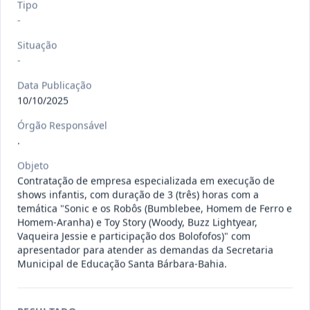
Tipo
-
129/2026
Credenciamento de pessoas físicas,
Situação
jurídicas e microempreend
...
Prestação
-
de
Serviços
Data Publicação
10/10/2025
Ver detalhes
Data
:
07/08/2026
Órgão Responsável
.
Objeto
128/2026
Credenciamento de pessoas físicas,
Contratação de empresa especializada em execução de
jurídicas e microempreend
...
Prestação
shows infantis, com duração de 3 (três) horas com a
de
Serviços
temática "Sonic e os Robôs (Bumblebee, Homem de Ferro e
Homem-Aranha) e Toy Story (Woody, Buzz Lightyear,
Data
:
07/08/2026
Ver detalhes
Situação
:
Concluído
Vaqueira Jessie e participação dos Bolofofos)" com
apresentador para atender as demandas da Secretaria
Municipal de Educação Santa Bárbara-Bahia.
127/2026
Credenciamento de pessoas físicas,