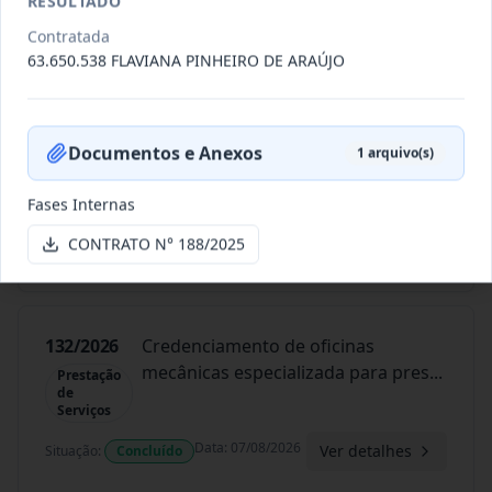
RESULTADO
Data
:
07/08/2026
Contratada
Ver detalhes
Situação
:
Concluído
63.650.538 FLAVIANA PINHEIRO DE ARAÚJO
134/2026
Credenciamento de oficinas
Documentos e Anexos
1
arquivo(s)
mecânicas especializada para pres
...
Prestação
de
Fases Internas
Serviços
Data
:
07/08/2026
CONTRATO N° 188/2025
Ver detalhes
Situação
:
Concluído
132/2026
Credenciamento de oficinas
mecânicas especializada para pres
...
Prestação
de
Serviços
Data
:
07/08/2026
Ver detalhes
Situação
:
Concluído