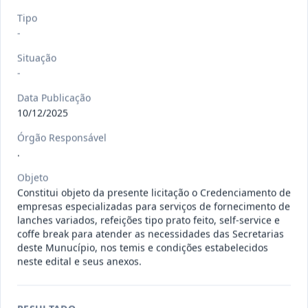
120/2026
CONTRATAÇÃO DE EMPRESA
Tipo
ESPECIALIZADA PARA FORNECIMENTO
-
Outros
E IMP
...
Situação
Data
:
07/08/2026
-
Ver detalhes
Situação
:
Concluído
Data Publicação
10/12/2025
135/2026
Credenciamento de oficinas
Órgão Responsável
mecânicas especializada para pres
...
.
Prestação
de
Objeto
Serviços
Constitui objeto da presente licitação o Credenciamento de
Data
:
07/08/2026
Ver detalhes
Situação
:
Concluído
empresas especializadas para serviços de fornecimento de
lanches variados, refeições tipo prato feito, self-service e
coffe break para atender as necessidades das Secretarias
deste Munucípio, nos temis e condições estabelecidos
neste edital e seus anexos.
133/2026
Credenciamento de oficinas
mecânicas especializada para pres
...
Prestação
de
Serviços