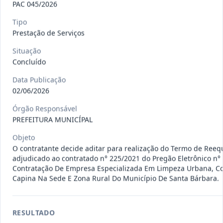
PAC 045/2026
120/2026
CONTRATAÇÃO DE EMPRESA
ESPECIALIZADA PARA FORNECIMENTO
Tipo
Outros
Prestação de Serviços
E IMP
...
Situação
Data
:
07/08/2026
Ver detalhes
Situação
:
Concluído
Concluído
Data Publicação
02/06/2026
135/2026
Credenciamento de oficinas
Órgão Responsável
mecânicas especializada para pres
...
Prestação
PREFEITURA MUNICÍPAL
de
Serviços
Objeto
Data
:
07/08/2026
Ver detalhes
Situação
:
Concluído
O contratante decide aditar para realização do Termo de Reequ
adjudicado ao contratado n° 225/2021 do Pregão Eletrônico n° 
Contratação De Empresa Especializada Em Limpeza Urbana, C
Capina Na Sede E Zona Rural Do Município De Santa Bárbara.
133/2026
Credenciamento de oficinas
mecânicas especializada para pres
...
Prestação
RESULTADO
de
Serviços