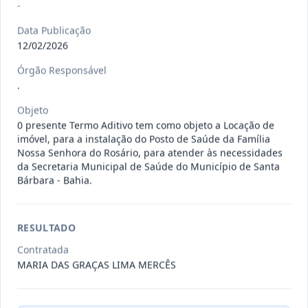
-
Data Publicação
009/2026
Registro de preços para possível e
12/02/2026
eventual contratação de e
...
Outros
Órgão Responsável
Data
:
06/08/2026
Ver detalhes
Situação
:
Concluído
.
Objeto
0 presente Termo Aditivo tem como objeto a Locação de
imóvel, para a instalação do Posto de Saúde da Família
014/2026
A presente Ata tem por objeto o
Nossa Senhora do Rosário, para atender às necessidades
Registro de preços para even
...
-
da Secretaria Municipal de Saúde do Município de Santa
Bárbara - Bahia.
Data
:
06/08/2026
Ver detalhes
Situação
:
Concluído
RESULTADO
012/2026
presente Ata tem por objeto o
Contratada
Registro de preços para eventu
...
MARIA DAS GRAÇAS LIMA MERCÊS
Prestação
de
Serviços