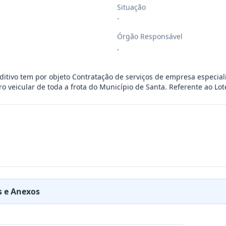
Situação
esente contrato a Aquisição De Kit Lúd
...
-
Órgão Responsável
.
o De Serviços De Artistas Locais: Art
...
itivo tem por objeto Contratação de serviços de empresa especial
o veicular de toda a frota do Município de Santa. Referente ao Lote
RESA ESPECIALIZADA PARA FORNECIMENTO E IMP
...
cinas mecânicas especializada para pres
...
cinas mecânicas especializada para pres
...
 e Anexos
cinas mecânicas especializada para pres
...