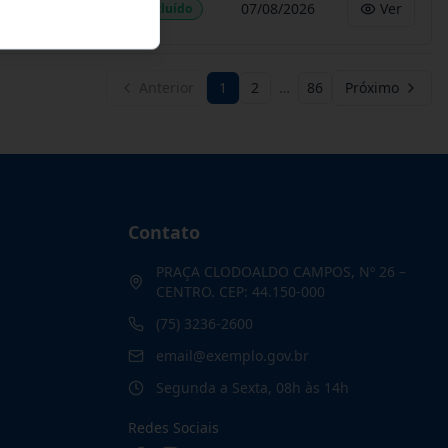
07/08/2026
Ver
Concluído
Anterior
1
2
…
86
Próximo
Contato
PRAÇA CLODOALDO CAMPOS, Nº 26 –
CENTRO. CEP: 44.150-000
(75) 3236-2600
email@exemplo.gov.br
Segunda a Sexta, 08h às 14h
Redes Sociais