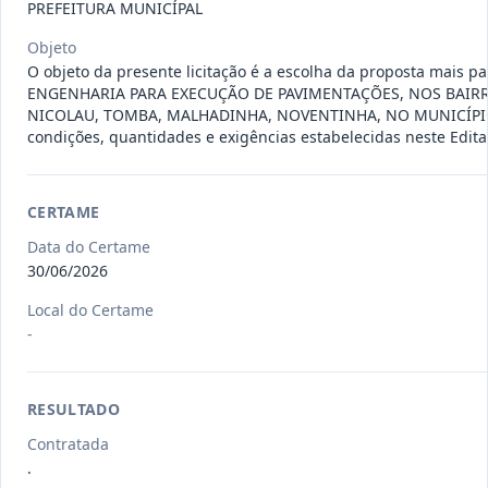
Pregão
PREFEITURA MUNICÍPAL
Eletrônico
Objeto
Data
:
05/08/2026
Ver detalhes
Situação
:
Concluída
O objeto da presente licitação é a escolha da proposta mai
ENGENHARIA PARA EXECUÇÃO DE PAVIMENTAÇÕES, NOS BAIR
NICOLAU, TOMBA, MALHADINHA, NOVENTINHA, NO MUNICÍPIO
condições, quantidades e exigências estabelecidas neste Edita
008/2026
Registro de preços para possível e
eventual contratação de e
...
Pregão
Eletrônico
CERTAME
Data
:
05/08/2026
Data do Certame
Ver detalhes
Situação
:
Concluída
30/06/2026
Local do Certame
-
034/2025
O presente termo tem por objeto o
reequilíbrio econômico-fin
...
Pregão
Eletrônico
RESULTADO
Data
:
03/08/2026
Ver detalhes
Situação
:
Concluída
Contratada
.