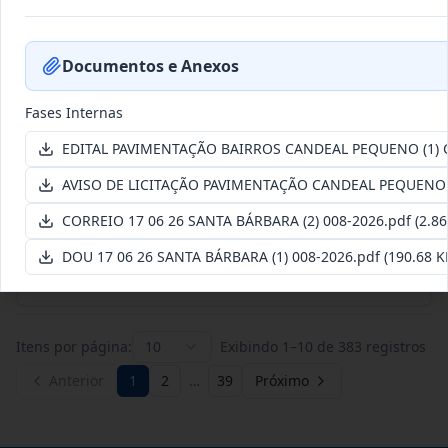
017/2026
Objeto: Contratação De Empresa
Documentos e Anexos
Especializada Em Fornecimento
...
Dispensa
Data
:
31/07/2026
Ver detalhes
Situação
:
Concluída
Fases Internas
EDITAL PAVIMENTAÇÃO BAIRROS CANDEAL PEQUENO (1) C
AVISO DE LICITAÇÃO PAVIMENTAÇÃO CANDEAL PEQUENO (
016/2026
Objeto: Contratação De Empresa
CORREIO 17 06 26 SANTA BÁRBARA (2) 008-2026.pdf
(2.86
Especializada Na Manutenção C
...
Dispensa
DOU 17 06 26 SANTA BÁRBARA (1) 008-2026.pdf
(190.68 K
Data
:
31/07/2026
Ver detalhes
Situação
:
Concluída
Itens por página:
10
Exibindo
1
–
10
de
383
registros
Anterior
1
2
…
39
Próximo