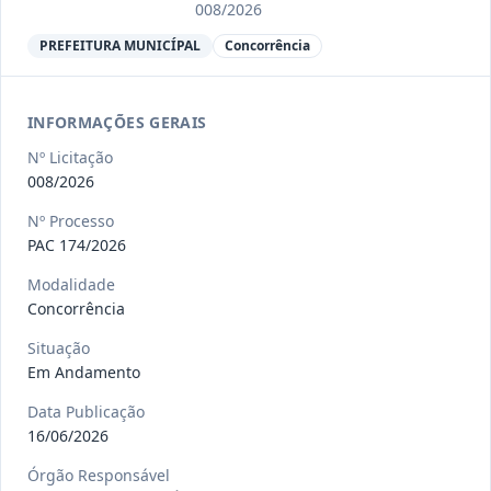
008/2026
PREFEITURA MUNICÍPAL
Concorrência
013/2026
Registro de preços para possível e
eventual contratação de e
...
Pregão
INFORMAÇÕES GERAIS
Eletrônico
Nº Licitação
Ver detalhes
Data
:
05/08/2026
008/2026
Nº Processo
PAC 174/2026
012/2026
Objeto: Registro de preços para
Modalidade
possível e eventual Contrata
...
Pregão
Concorrência
Eletrônico
Situação
Data
:
05/08/2026
Ver detalhes
Situação
:
Concluída
Em Andamento
Data Publicação
16/06/2026
009/2026
Registro de preços para eventual
Órgão Responsável
Contratação de empresa espe
...