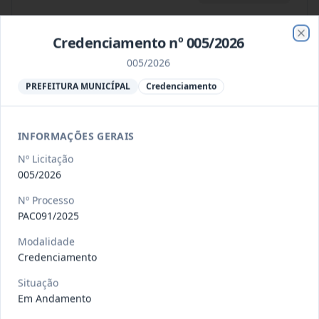
Credenciamento nº 005/2026
Clo
013/2026
Registro de preços para possível e
005/2026
eventual contratação de e
...
Pregão
PREFEITURA MUNICÍPAL
Credenciamento
Eletrônico
Ver detalhes
Data
:
05/08/2026
INFORMAÇÕES GERAIS
Nº Licitação
005/2026
012/2026
Objeto: Registro de preços para
possível e eventual Contrata
...
Pregão
Nº Processo
Eletrônico
PAC091/2025
Data
:
05/08/2026
Ver detalhes
Situação
:
Concluída
Modalidade
Credenciamento
Situação
Em Andamento
009/2026
Registro de preços para eventual
Contratação de empresa espe
...