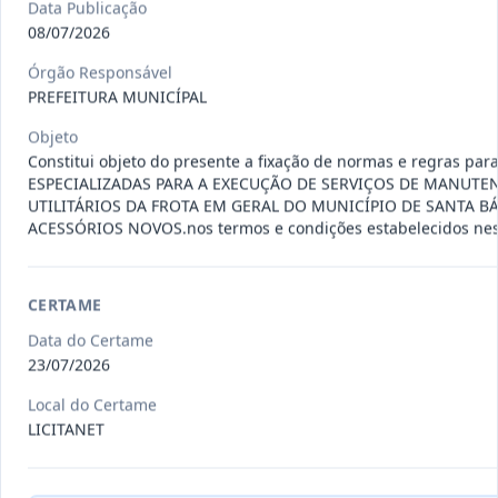
Pregão
Data Publicação
Eletrônico
08/07/2026
Data
:
05/08/2026
Ver detalhes
Situação
:
Concluída
Órgão Responsável
PREFEITURA MUNICÍPAL
Objeto
Constitui objeto do presente a fixação de normas e regras
008/2026
Registro de preços para possível e
ESPECIALIZADAS PARA A EXECUÇÃO DE SERVIÇOS DE MANUTEN
eventual contratação de e
...
Pregão
UTILITÁRIOS DA FROTA EM GERAL DO MUNICÍPIO DE SANTA 
Eletrônico
ACESSÓRIOS NOVOS.nos termos e condições estabelecidos nest
Data
:
05/08/2026
Ver detalhes
Situação
:
Concluída
CERTAME
Data do Certame
034/2025
O presente termo tem por objeto o
23/07/2026
reequilíbrio econômico-fin
...
Pregão
Eletrônico
Local do Certame
LICITANET
Data
:
03/08/2026
Ver detalhes
Situação
:
Concluída