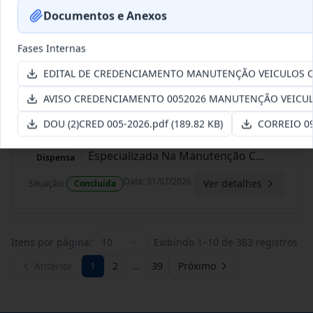
Documentos e Anexos
017/2026
Objeto: Contratação De Empresa
Especializada Em Fornecimento
...
Fases Internas
Dispensa
Data
:
31/07/2026
EDITAL DE CREDENCIAMENTO MANUTENÇÃO VEICULOS C
Ver detalhes
Situação
:
Concluída
AVISO CREDENCIAMENTO 0052026 MANUTENÇÃO VEICULO
DOU (2)CRED 005-2026.pdf
(189.82 KB)
CORREIO 09
016/2026
Objeto: Contratação De Empresa
Especializada Na Manutenção C
...
Dispensa
Data
:
31/07/2026
Ver detalhes
Situação
:
Concluída
Itens por página:
10
Exibindo
1
–
10
de
383
registros
Anterior
1
2
…
39
Próximo