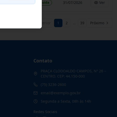
31/07/2026
Ver
Concluída
Anterior
1
2
…
39
Próximo
Contato
PRAÇA CLODOALDO CAMPOS, Nº 26 –
CENTRO. CEP: 44.150-000
(75) 3236-2600
email@exemplo.gov.br
Segunda a Sexta, 08h às 14h
Redes Sociais