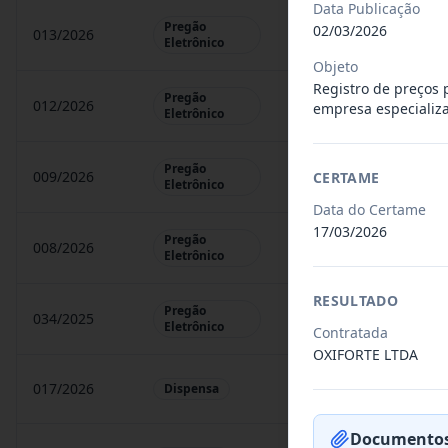
Data Publicação
Pregão
02/03/2026
013/2026
Registro de preços par
Eletrônico
Objeto
Registro de preços 
Pregão
012/2026
Objeto: Registro de pr
empresa especializa
Eletrônico
Pregão
009/2026
Registro de preços pa
CERTAME
Eletrônico
Data do Certame
17/03/2026
Pregão
008/2026
Registro de preços par
Eletrônico
RESULTADO
Pregão
034/2025
O presente termo tem p
Eletrônico
Contratada
OXIFORTE LTDA
017/2026
Objeto: Contratação D
Dispensa
Documentos