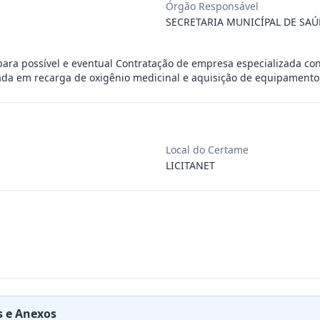
Órgão Responsável
SECRETARIA MUNICÍPAL DE SAÚ
a possível e eventual contratação de e
...
para possível e eventual Contratação de empresa especializada co
eços para possível e eventual Contrata
...
da em recarga de oxigênio medicinal e aquisição de equipamentos
ra eventual Contratação de empresa espe
...
Local do Certame
LICITANET
a possível e eventual contratação de e
...
or objeto o reequilíbrio econômico-fin
...
e Empresa Especializada Em Fornecimento
...
 e Anexos