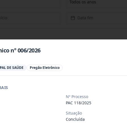
Todos os anos
ício
Data fim
ico nº 006/2026
PAL DE SAÚDE
Pregão Eletrônico
a possível e eventual Contratação de e
...
RAIS
Nº Processo
a futura e eventual Aquisição de mater
...
PAC 118/2025
Situação
 objeto o Registro de Preço Para Possí
...
Concluída