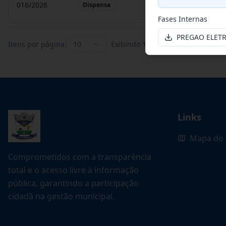
016/2026
Objeto: Contratação D
Dispensa
Fases Internas
PREGAO ELETR
Itens por página:
10
Exibindo
1
–
10
de
383
registros
Links
Mapa do 
Comprometidos com a transparência
total e o acesso livre à informação
pública, garantindo a participação
cidadã na gestão municipal.