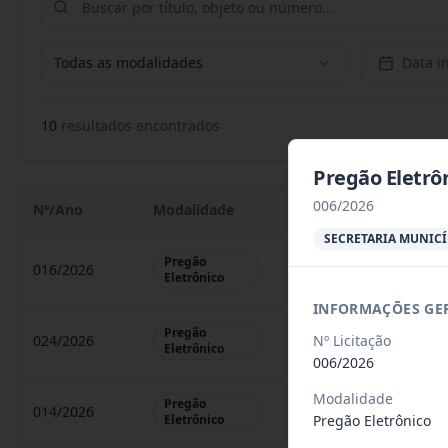
Todas as modalidades
Data in
10
resultado
s
encontrado
s
Pregão Eletrôn
006/2026
Nº/Ano
Modalidade
Objeto
SECRETARIA MUNICÍ
Pregão
016/2026
Registro de preços par
Eletrônico
INFORMAÇÕES GE
Pregão
Nº Licitação
024/2026
Registro de preços par
Eletrônico
006/2026
Modalidade
Pregão
014/2026
A presente Ata tem por
Pregão Eletrônico
Eletrônico