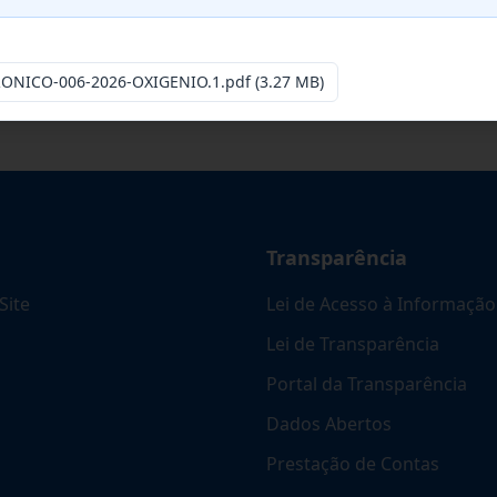
e Empresa Especializada Na Manutenção C
...
ONICO-006-2026-OXIGENIO.1.pdf
(3.27 MB)
Transparência
Site
Lei de Acesso à Informação
Lei de Transparência
Portal da Transparência
Dados Abertos
Prestação de Contas