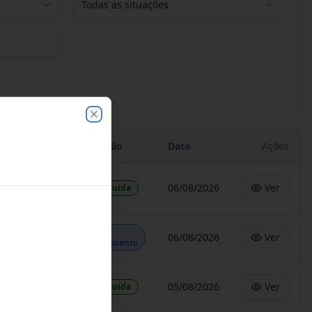
Todas as situações
Close
Situação
Data
Ações
06/08/2026
Ver
Concluída
Em
06/08/2026
Ver
Andamento
05/08/2026
Ver
Concluída